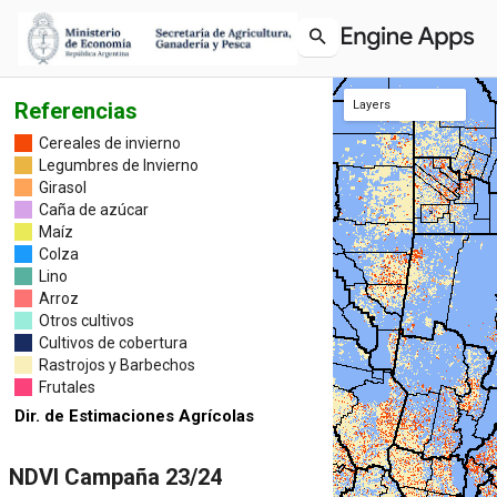
Referencias
Layers
Frutales
Delegaciones SAGyP
Departamentos
Mapa F23-24
Cereales de invierno
Legumbres de Invierno
Girasol
Caña de azúcar
Maíz
Colza
Lino
Arroz
Otros cultivos
Cultivos de cobertura
Rastrojos y Barbechos
Frutales
Dir. de Estimaciones Agrícolas
NDVI Campaña 23/24